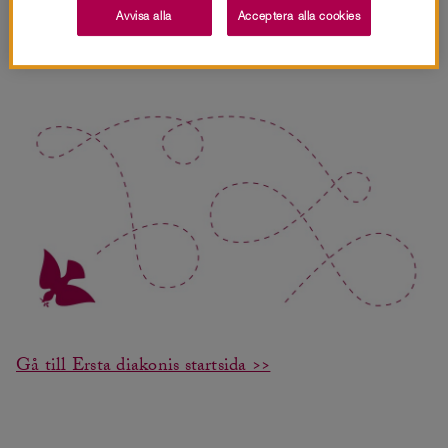
404
Avvisa alla
Acceptera alla cookies
Ajdå. Sidan du letar efter verkar vara borttagen.
Gå till Ersta diakonis startsida >>