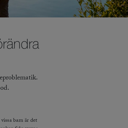
örändra
deproblematik.
iod.
vissa barn är det