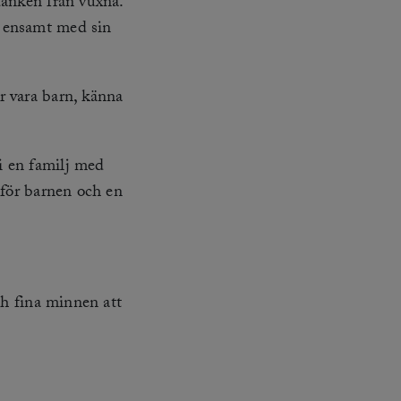
tanken från vuxna.
s ensamt med sin
r vara barn, känna
i en familj med
 för barnen och en
ch fina minnen att