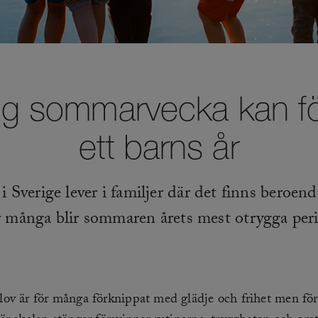
gg sommarvecka kan f
ett barns år
i Sverige lever i familjer där det finns beroen
 många blir sommaren årets mest otrygga per
ov är för många förknippat med glädje och frihet men för 