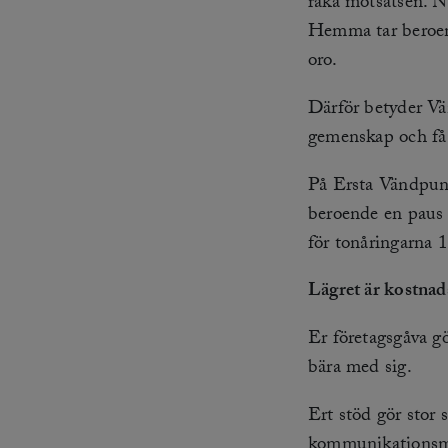
raka motsatsen. N
Hemma tar beroend
oro.
Därför betyder Vä
gemenskap och få
På Ersta Vändpunk
beroende en paus 
för tonåringarna 
Lägret är kostnads
Er företagsgåva gö
bära med sig.
Ert stöd gör stor 
kommunikationsma