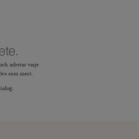
bete.
och arbetar varje
ehövs som mest.
dialog.