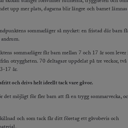
är skolan stänger försvinner rutinerna, tryggheten och om
et upp mer plats, dagarna blir längre och barnet lämna
ndpunktens sommarläger så mycket: en fristad där barn få
 andrum.
tens sommarläger får barn mellan 7 och 17 år som lever 
från otryggheten. 70 deltagare uppdelat på tre veckor, två
13-17 år.
fritt och drivs helt ideellt tack vare gåvor.
r det möjligt för fler barn att få en trygg sommarvecka, o
skillnad och som tack får ditt företag ett gåvobevis och
terial.