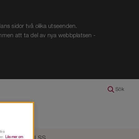
ans sidor två olika utseenden.
ommen att ta del av nya webbplatsen -
Sök
ttra
 övergrepp
LSS
er.
Läs mer om