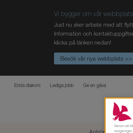
Vi bygger om vår webbplats
Just nu sker arbete med att fly
Information och kontaktuppgifte
klicka på länken nedan!
Besök vår nya webbplats >>
Ersta diakoni
Lediga jobb
Ge en gåva
Genom att kli
Anhörigstöd vid 
navigeringen