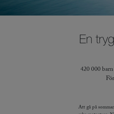
En try
420 000 barn 
För
Att gå på sommarl