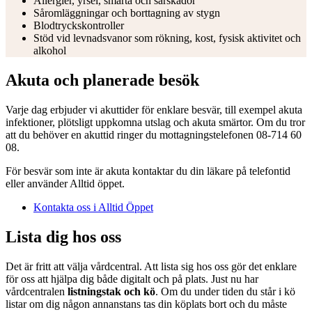
Allergier, yrsel, smärta och sårskador
Såromläggningar och borttagning av stygn
Blodtryckskontroller
Stöd vid levnadsvanor som rökning, kost, fysisk aktivitet och
alkohol
Akuta och planerade besök
Varje dag erbjuder vi akuttider för enklare besvär, till exempel akuta
infektioner, plötsligt uppkomna utslag och akuta smärtor. Om du tror
att du behöver en akuttid ringer du mottagningstelefonen 08-714 60
08.
För besvär som inte är akuta kontaktar du din läkare på telefontid
eller använder Alltid öppet.
Kontakta oss i Alltid Öppet
Lista dig hos oss
Det är fritt att välja vårdcentral. Att lista sig hos oss gör det enklare
för oss att hjälpa dig både digitalt och på plats. Just nu har
vårdcentralen
listningstak och kö
. Om du under tiden du står i kö
listar om dig någon annanstans tas din köplats bort och du måste