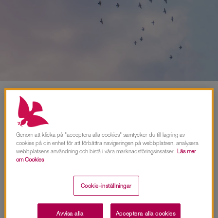
Stöd oss
Om att ge en gåva
Genom att klicka på "acceptera alla cookies" samtycker du till lagring av
cookies på din enhet för att förbättra navigeringen på webbplatsen, analysera
webbplatsens användning och bistå i våra marknadsföringsinsatser.
Läs mer
om Cookies
Vi tar tacksamt emot gåvor, små som stora. Gåvorna
bidrar till och gör verklig skillnad för våra viktiga
Cookie-inställningar
verksamheter som arbetar för att hjälpa människor i
utsatta situationer.
Avvisa alla
Acceptera alla cookies