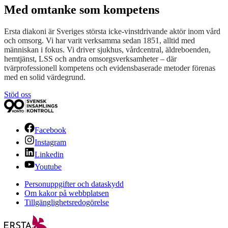
Med omtanke som kompetens
Ersta diakoni är Sveriges största icke-vinstdrivande aktör inom vård
och omsorg. Vi har varit verksamma sedan 1851, alltid med
människan i fokus. Vi driver sjukhus, vårdcentral, äldreboenden,
hemtjänst, LSS och andra omsorgsverksamheter – där
tvärprofessionell kompetens och evidensbaserade metoder förenas
med en solid värdegrund.
Stöd oss
Facebook
Instagram
Linkedin
Youtube
Personuppgifter och dataskydd
Om kakor på webbplatsen
Tillgänglighetsredogörelse