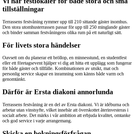
Vi har festlokaler för både stora och små
tillställningar
Terrassens festvåning rymmer upp till 210 sittande gäster inomhus.
Den stora utomhusterrassen passar för upp till 250 minglande gäster
och binder samman festvåningens olika rum på ett naturligt sätt.
För livets stora händelser
Oavsett om du planerar ett bröllop, en minnesstund, en studentfest
eller ett företagsevent hjälper vi dig att hitta ett upplägg som fungerar
för både gäster och tillfälle. Kombinationen av utsikt, mat och
personlig service skapar en inramning som känns både varm och
genomtänkt.
Därför är Ersta diakoni annorlunda
Terrassens festvåning är en del av Ersta diakoni. Vi är idéburna och
arbetar utan vinstsyfte, vilket innebär att överskottet återinvesteras i
socialt arbete. Det märks i vår ambition att erbjuda kvalitet, omtanke
och god service i varje arrangemang.
Skicka en bokningsförfrågan