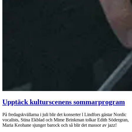
Upptäck kulturscenens sommarprogram
På fredagskvällarna i juli blir det konserter l Lindfors gästar Nordic
vocalists, Stina Ekblad och Mime Brinkman tolkar Edith Södergran,
Maria Keohane sjunger barock och så blir det massor av jazz!