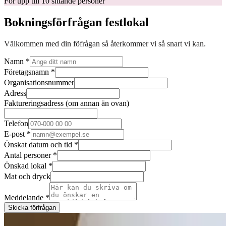
För upp till 10 sittande personer
Bokningsförfrågan festlokal
Välkommen med din föfrågan så återkommer vi så snart vi kan.
Namn
*
Företagsnamn
*
Organisationsnummer
Adress
Faktureringsadress (om annan än ovan)
Telefon
E-post
*
Önskat datum och tid
*
Antal personer
*
Önskad lokal
*
Mat och dryck
Meddelande
*
Skicka förfrågan