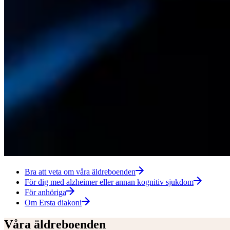
Bra att veta om våra äldreboenden
För dig med alzheimer eller annan kognitiv sjukdom
För anhöriga
Om Ersta diakoni
Våra äldreboenden