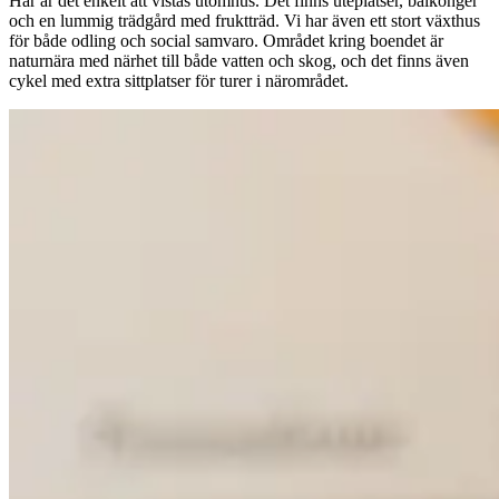
Här är det enkelt att vistas utomhus. Det finns uteplatser, balkonger
och en lummig trädgård med fruktträd. Vi har även ett stort växthus
för både odling och social samvaro. Området kring boendet är
naturnära med närhet till både vatten och skog, och det finns även
cykel med extra sittplatser för turer i närområdet.