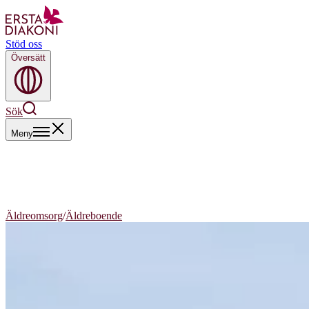
Stöd oss
Översätt
Sök
Meny
Äldreomsorg
/
Äldreboende