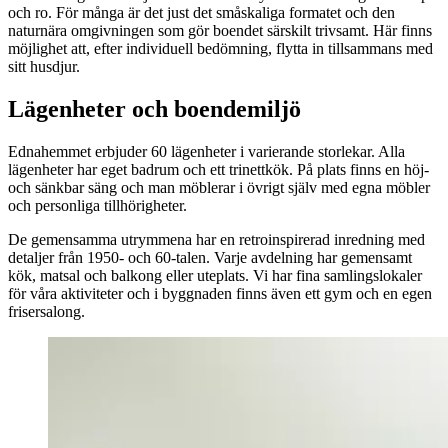
och ro. För många är det just det småskaliga formatet och den
naturnära omgivningen som gör boendet särskilt trivsamt. Här finns
möjlighet att, efter individuell bedömning, flytta in tillsammans med
sitt husdjur.
Lägenheter och boendemiljö
Ednahemmet erbjuder 60 lägenheter i varierande storlekar. Alla
lägenheter har eget badrum och ett trinettkök. På plats finns en höj-
och sänkbar säng och man möblerar i övrigt själv med egna möbler
och personliga tillhörigheter.
De gemensamma utrymmena har en retroinspirerad inredning med
detaljer från 1950- och 60-talen. Varje avdelning har gemensamt
kök, matsal och balkong eller uteplats. Vi har fina samlingslokaler
för våra aktiviteter och i byggnaden finns även ett gym och en egen
frisersalong.