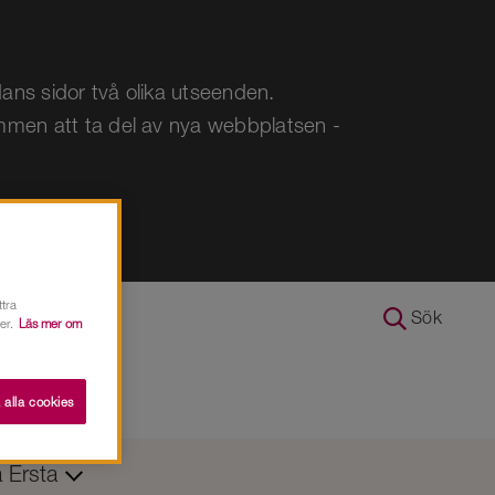
ans sidor två olika utseenden.
ommen att ta del av nya webbplatsen -
ttra
Sök
er.
Läs mer om
 alla cookies
å Ersta