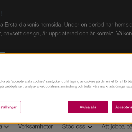
!
tta Ersta diakonis hemsida. Under en period har hemsid
r, oavsett design, är uppdaterad och är korrekt. Välk
cka på "acceptera alla cookies" samtycker du till lagring av cookies på din enhet för att förbä
 på webbplatsen, analysera webbplatsens användning och bistå i våra marknadsföringsinsats
ställningar
Avvisa alla
Acceptera
ta
Verksamheter
Stöd oss
Att jobba p