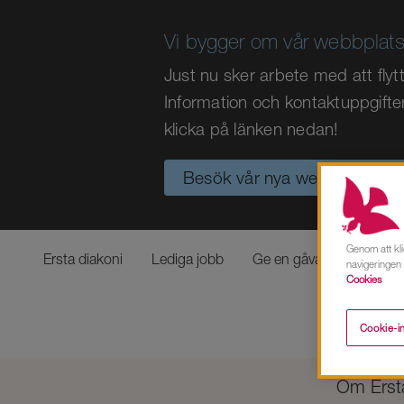
Vi bygger om vår webbplats
Just nu sker arbete med att fly
Information och kontaktuppgifte
klicka på länken nedan!
Besök vår nya webbplats >>
Genom att kli
Ersta diakoni
Lediga jobb
Ge en gåva
navigeringen
Cookies
Cookie-in
Om Ers