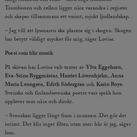
sång, trombon och cello – men inga trummor.
Trombonen och cellon ligger nära varandra i register
och skapar tillsammans ett varmt, mjukt ljudlandskap.
– Jag vill att lyssnaren ska placera sig i skogen. Skogen
har betytt väldigt mycket för mig, säger Lovisa.
Poesi som blir musik
På skivan har Lovisa valt texter av
Ylva Eggehorn
,
Eva-Stina Byggmästar
,
Harriet Löwenhjelm
,
Anna
Maria Lenngren
,
Edith Södergran
och
Karin Boye
.
Svenska och finlandssvenska poeter vars språk hon
upplever som nära och direkt.
– Svenskan ligger långt fram i munnen. Det gör det
intimt. Det blir inget filter, utan mer: här är jag, säger
hon.