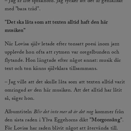
– Jag är lite språknörd. Jag tycker att det är genialiskt
med ”bara träd”.
”Det ska låta som att texten alltid haft den här
musiken”
När Lovisa själv letade efter tonsatt poesi inom jazz
upplevde hon ofta att rytmen var oregelbunden och
flytande. Hon längtade efter något annat: musik där
text och ton känns självklara tillsammans.
– Jag ville att det skulle låta som att texten alltid varit
omringad av den här musiken. Att det alltid har låtit
så, säger hon.
Albumtiteln
Blir det inte mer så är det nog
kommer från
den sista raden i Ylva Eggehorns dikt
”Morgonsång”
.
För Lovisa har raden blivit något att återvända till.