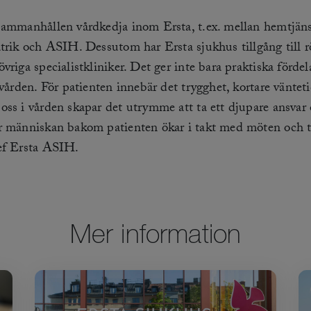
sammanhållen vårdkedja inom Ersta, t.ex. mellan hemtjänst
atrik och ASIH. Dessutom har Ersta sjukhus tillgång till r
vriga specialistkliniker. Det ger inte bara praktiska fördel
 vården. För patienten innebär det trygghet, kortare väntet
oss i vården skapar det utrymme att ta ett djupare ansvar 
r människan bakom patienten ökar i takt med möten och t
hef Ersta ASIH.
Mer information