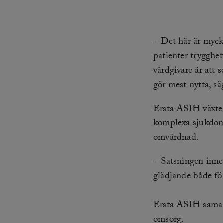
– Det här är myck
patienter trygghet
vårdgivare är att
gör mest nytta, s
Ersta ASIH växte
komplexa sjukdoms
omvårdnad.
– Satsningen inneb
glädjande både fö
Ersta ASIH samar
omsorg.