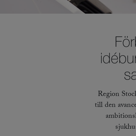
För
idébu
s
Region Stock
till den avan
ambitions
sjukhu