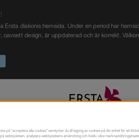
!
tta Ersta diakonis hemsida. Under en period har hemsid
r, oavsett design, är uppdaterad och är korrekt. Välk
cka på "acceptera alla cookies" samtycker du till lagring av cookies på din enhet för att förbä
ta
Verksamheter
Stöd oss
Att jobba p
 på webbplatsen, analysera webbplatsens användning och bistå i våra marknadsföringsinsats