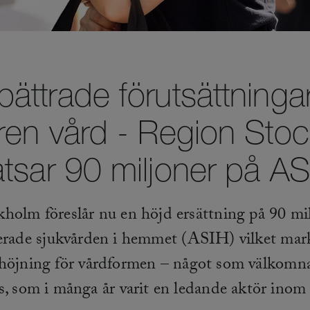
bättrade förutsättningar
ren vård - Region Sto
atsar 90 miljoner på AS
holm föreslår nu en höjd ersättning på 90 mi
cerade sjukvården i hemmet (ASIH) vilket mark
höjning för vårdformen – något som välkomna
s, som i många år varit en ledande aktör ino