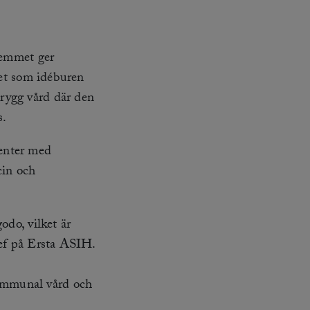
hemmet ger
get som idéburen
rygg vård där den
s.
enter med
cin och
odo, vilket är
ef på Ersta ASIH.
ommunal vård och