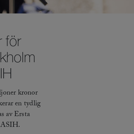
 för
ckholm
IH
ljoner kronor
erar en tydlig
s av Ersta
m ASIH.