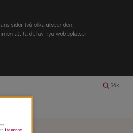
ans sidor två olika utseenden.
ommen att ta del av nya webbplatsen -
Sök
ttra
å Ersta
er.
Läs mer om