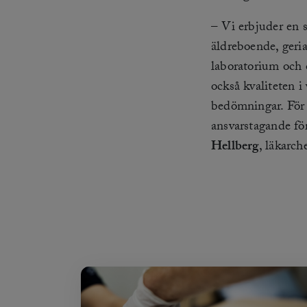
– Vi erbjuder en 
äldreboende, geri
laboratorium och ö
också kvaliteten i
bedömningar. För 
ansvarstagande fö
Hellberg
, läkarc