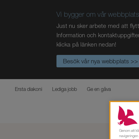
Vi bygger om vår webbplats
Just nu sker arbete med att fly
Information och kontaktuppgifte
klicka på länken nedan!
Besök vår nya webbplats >>
Ersta diakoni
Lediga jobb
Ge en gåva
Genom att kli
Om Ers
navigeringen