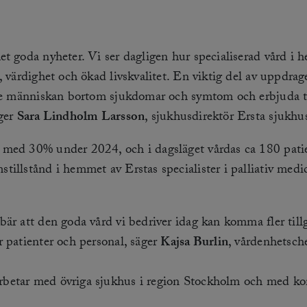
et goda nyheter. Vi ser dagligen hur specialiserad vård i 
, värdighet och ökad livskvalitet. En viktig del av uppdra
 se människan bortom sjukdomar och symtom och erbjuda t
äger
Sara Lindholm Larsson
, sjukhusdirektör Ersta sjukhu
 med 30% under 2024, och i dagsläget vårdas ca 180 pati
tillstånd i hemmet av Erstas specialister i palliativ medi
är att den goda vård vi bedriver idag kan komma fler tillg
r patienter och personal, säger
Kajsa Burlin
, vårdenhetsch
betar med övriga sjukhus i region Stockholm och med k