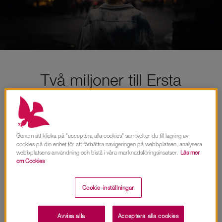
Två miljoner till Ersta
Möjlighet
Stiftelsen Bertil Strömberg har beslutat
Genom att klicka på "acceptera alla cookies" samtycker du till lagring av
att ge ett bidrag på två miljoner kronor till
cookies på din enhet för att förbättra navigeringen på webbplatsen, analysera
webbplatsens användning och bistå i våra marknadsföringsinsatser.
Läs mer
det skyddade boendet Ersta Möjlighet –
om Cookies
en fortsättning på det mångåriga stöd
Cookie-inställningar
som stiftelsen har gett sedan Ersta
Möjlighet startade.
Avvisa alla
Acceptera alla cookies