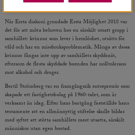
När Ersta diakoni grundade Ersta Möjlighet 2018 var
det för att möta behoven hos en särskilt utsatt grupp i
samhället: kvinnor som lever i hemlöshet, utsätts för
våld och har en missbruksproblematik. Många av dessa
kvinnor fångas inte upp av samhällets skyddsnät,
eftersom de flesta skyddade boenden har nolltolerans
mot alkohol och droger.
Bertil Strömberg var en framgångsrik entreprenör som
skapade ett fastighetsbolag på 1960-talet, som är
verksamt än idag. Efter hans bortgång fastställde hans
testamente att en allmännyttig stiftelse skulle bildas
med syftet att stötta samhällets mest utsatta, särskilt
människor utan egen bostad.